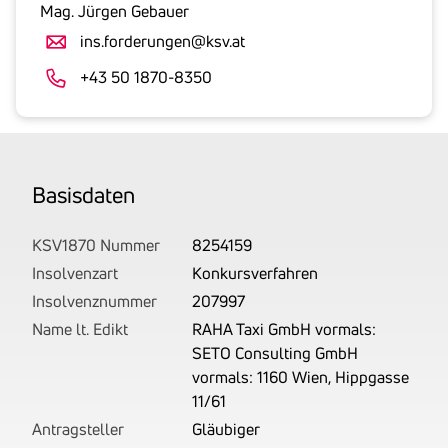
gesetzlicher
Mag. Jürgen Gebauer
Umsatzsteuer
ins.forderungen@ksv.at
an.
Der
+43 50 1870-8350
tatsächlich
angemeldete
Betrag
wird
Basis­daten
von
uns
auf
KSV1870 Nummer
8254159
Basis
Insolvenzart
Konkursverfahren
Ihrer
Insolvenznummer
207997
Unterlagen
Name lt. Edikt
RAHA Taxi GmbH vormals:
rechtlich
SETO Consulting GmbH
korrekt
vormals: 1160 Wien, Hippgasse
erhoben.
11/61
Antragsteller
Gläubiger