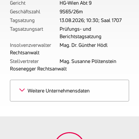
Gericht
HG-Wien Abt 9
Geschäftszahl
9S65/26m
Tagsatzung
13.08.2026; 10:30; Saal 1707
Tagsatzungsart
Prüfungs- und
Berichtstagsatzung
Insolvenzverwalter
Mag. Dr. Günther Hödl
Rechtsanwalt
Stellvertreter
Mag. Susanne Pöltenstein
Rosenegger Rechtsanwalt
Weitere Unternehmensdaten
Branchen
100%
Personenbeförderung mit
Fahrzeug mit Fahrer auf
Abruf
Tätigkeitsbereich
zuletzt: Betrieben wird das