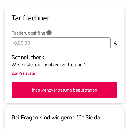
Tarif­rechner
Forderungshöhe
Bitte
€
geben
Sie
Schnell­check:
hier
Was kostet die Insolvenzvertretung?
die
Zur Preisliste
Summe
aller
offenen
Insolvenzvertretung beauftragen
Forderungen
an
den
Schuldner
Bei Fragen sind wir gerne für Sie da.
inklusive