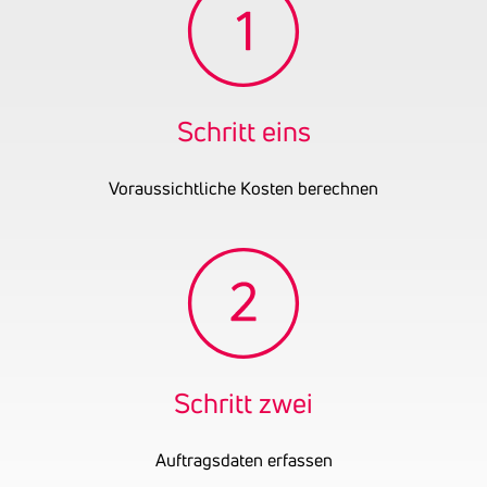
Taxigewerbe.
Gründungsjahr
2023
Firmenbuchnummer
FN 600908 p
UID-Nummer
ATU79648623
Schritt eins
OENB-Nummer
29765145
Ehemalige
SETO Consulting GmbH
Voraussichtliche Kosten berechnen
Firmennamen
Schritt zwei
Auftragsdaten erfassen