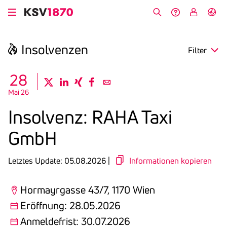
Direkt
zum
Suche
Hilfe &
My
English
Inhalt
Kontakt
KSV
Insol­venzen
Filter
search
28
twitter
linkedin
xing
facebook
email
Mai 26
Region
Insol­venz: RAHA Taxi
Eröffnung
GmbH
Anmeldefrist
Letztes Update: 05.08.2026 |
Informationen kopieren
Hormayrgasse 43/7, 1170 Wien
Eröffnung: 28.05.2026
Anmeldefrist: 30.07.2026