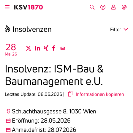
Direkt
zum
Suche
Hilfe &
My
English
Inhalt
Kontakt
KSV
Insol­venzen
Filter
search
28
twitter
linkedin
xing
facebook
email
Mai 26
Region
Insol­venz: ISM-Bau &
Eröffnung
Bauma­nage­ment e.U.
Anmeldefrist
Letztes Update: 08.06.2026 |
Informationen kopieren
Schlachthausgasse 8, 1030 Wien
Eröffnung: 28.05.2026
Anmeldefrist: 28.07.2026