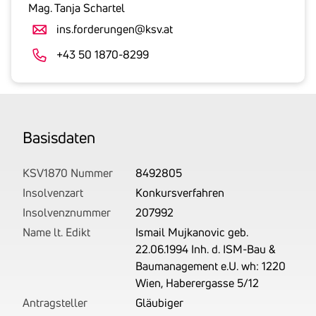
gesetzlicher
Mag. Tanja Schartel
Umsatzsteuer
ins.forderungen@ksv.at
an.
Der
+43 50 1870-8299
tatsächlich
angemeldete
Betrag
wird
Basis­daten
von
uns
auf
KSV1870 Nummer
8492805
Basis
Insolvenzart
Konkursverfahren
Ihrer
Insolvenznummer
207992
Unterlagen
Name lt. Edikt
Ismail Mujkanovic geb.
rechtlich
22.06.1994 Inh. d. ISM-Bau &
korrekt
Baumanagement e.U. wh: 1220
erhoben.
Wien, Haberergasse 5/12
Antragsteller
Gläubiger