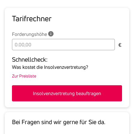
Tarif­rechner
Forderungshöhe
Bitte
€
geben
Sie
Schnell­check:
hier
Was kostet die Insolvenzvertretung?
die
Zur Preisliste
Summe
aller
offenen
Insolvenzvertretung beauftragen
Forderungen
an
den
Schuldner
Bei Fragen sind wir gerne für Sie da.
inklusive