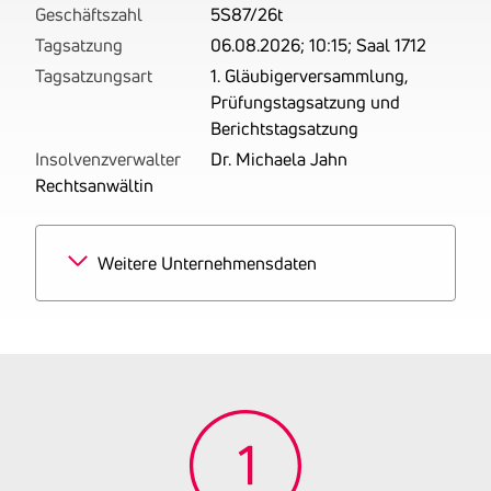
Geschäftszahl
5S87/26t
Tagsatzung
06.08.2026; 10:15; Saal 1712
Tagsatzungsart
1. Gläubigerversammlung,
Prüfungstagsatzung und
Berichtstagsatzung
Insolvenzverwalter
Dr. Michaela Jahn
Rechtsanwältin
Weitere Unternehmensdaten
Branchen
50% Großhandel mit Foto-
und optischen
Erzeugnissen
50% Fotografie und
Fotolabors
Tätigkeitsbereich
Berufsfotograf
Handelsgewerbe mit