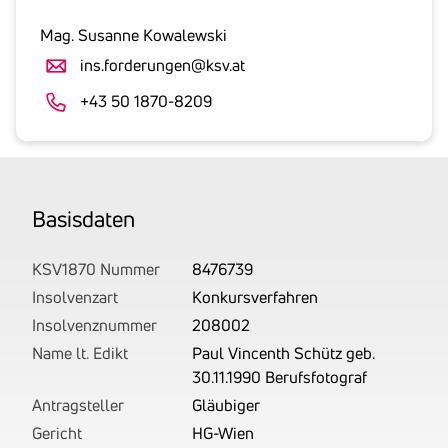
inklusive
gesetzlicher
Mag. Susanne Kowalewski
Umsatzsteuer
ins.forderungen@ksv.at
an.
Der
+43 50 1870-8209
tatsächlich
angemeldete
Betrag
wird
Basis­daten
von
uns
auf
KSV1870 Nummer
8476739
Basis
Insolvenzart
Konkursverfahren
Ihrer
Insolvenznummer
208002
Unterlagen
Name lt. Edikt
Paul Vincenth Schütz geb.
rechtlich
30.11.1990 Berufsfotograf
korrekt
Antragsteller
Gläubiger
erhoben.
Gericht
HG-Wien