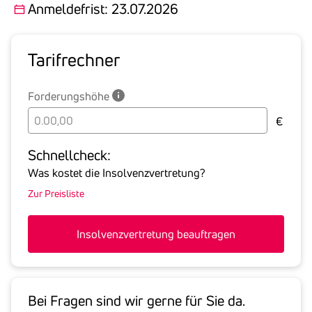
Anmeldefrist: 23.07.2026
Tarif­rechner
Forderungshöhe
Bitte
€
geben
Sie
Schnell­check:
hier
Was kostet die Insolvenzvertretung?
die
Zur Preisliste
Summe
aller
offenen
Insolvenzvertretung beauftragen
Forderungen
an
den
Schuldner
Bei Fragen sind wir gerne für Sie da.