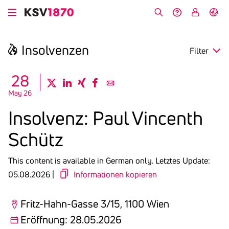
Skip
to
Search
Help &
My
German
main
Contact
KSV
content
Insol­venzen
Filter
search
28
twitter
linkedin
xing
facebook
email
May 26
Region
Insol­venz: Paul Vincenth
Opening
Schütz
Deadline
This content is available in German only.
Letztes Update:
05.08.2026 |
Informationen kopieren
Fritz-Hahn-Gasse 3/15, 1100 Wien
Eröffnung: 28.05.2026