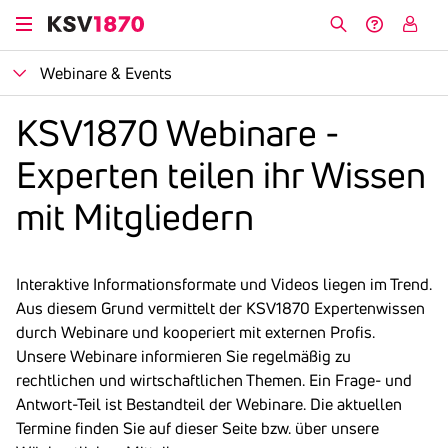
Skip
to
Search
Help &
My
main
Contact
KSV
Open
Webi­nare & Events
content
Navigation
KSV1870 Webi­nare -
Experten teilen ihr Wissen
mit Mitglie­dern
Interaktive Informationsformate und Videos liegen im Trend.
Aus diesem Grund vermittelt der KSV1870 Expertenwissen
durch Webinare und kooperiert mit externen Profis.
Unsere Webinare informieren Sie regelmäßig zu
rechtlichen und wirtschaftlichen Themen.
Ein Frage- und
Antwort-Teil ist Bestandteil der Webinare.
Die aktuellen
Termine finden Sie auf dieser Seite bzw. über unsere