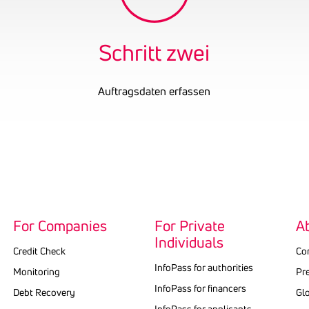
Schritt zwei
Auftragsdaten erfassen
For Companies
For Private
A
Individuals
Credit Check
Co
InfoPass for authorities
Monitoring
Pr
Info­Pass for finan­cers
Debt Recovery
Gl