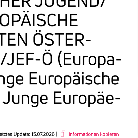
HER JUGEND/​
OPÄISCHE
STEN ÖSTER­
/​JEF-Ö (Europa-
ge Euro­päi­sche
 Junge Euro­päe­
etztes Update: 15.07.2026 |
Informationen kopieren