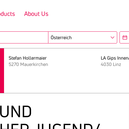
oducts
About Us
Region
Ope
Stefan Hollermaier
LA Gips Inne
5270 Mauerkirchen
4030 Linz
 BUND