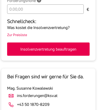
Forderungshöhe
Bitte
€
geben
Sie
Schnell­check:
hier
Was kostet die Insolvenzvertretung?
die
Zur Preisliste
Summe
aller
offenen
Insolvenzvertretung beauftragen
Forderungen
an
den
Schuldner
Bei Fragen sind wir gerne für Sie da.
inklusive
gesetzlicher
Mag. Susanne Kowalewski
Umsatzsteuer
an.
ins.forderungen@ksv.at
Der
+43 50 1870-8209
tatsächlich