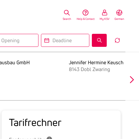
Search
Help & Contact
My KSV
German
ning
Deadline
Reset
Insolv
Search
Form
nausbau GmbH
Jennifer Hermine Keusch
8143 Dobl Zwaring
Tarif­rechner