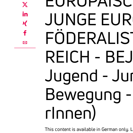
EUROPÄISC
twitter
JUNGE EUR
linkedin
xing
FÖDERA­LI
facebook
email
REICH - BEJ
Jugend - Jun
Bewe­gung -
rInnen)
This content is available in German only.
L