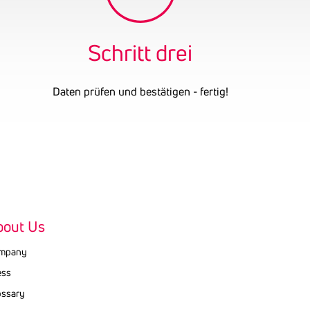
Schritt drei
Daten prüfen und bestätigen - fertig!
bout Us
mpany
ess
ossary