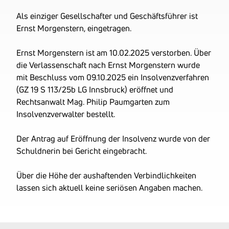
Firmenbuchnummer
FN 144520 f
Als einziger Gesellschafter und Geschäftsführer ist
UID-Nummer
ATU60508846
Ernst Morgenstern, eingetragen.
OENB-Nummer
2779170
Ernst Morgenstern ist am 10.02.2025 verstorben. Über
Datum der letzten
30.06.2023
die Verlassenschaft nach Ernst Morgenstern wurde
Bilanz
mit Beschluss vom 09.10.2025 ein Insolvenzverfahren
Ehemalige
ERM Beteiligungs-GmbH
(GZ 19 S 113/25b LG Innsbruck) eröffnet und
Firmennamen
FIRMA GELÖSCHT
Rechtsanwalt Mag. Philip Paumgarten zum
Insolvenzverwalter bestellt.
Der Antrag auf Eröffnung der Insolvenz wurde von der
Schuldnerin bei Gericht eingebracht.
Über die Höhe der aushaftenden Verbindlichkeiten
lassen sich aktuell keine seriösen Angaben machen.