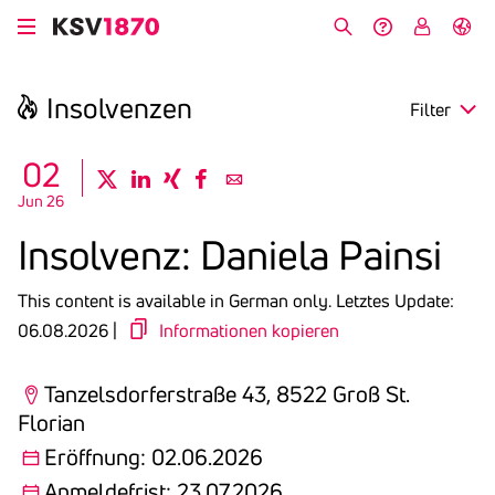
Skip
to
Search
Help &
My
German
main
Contact
KSV
content
Insol­venzen
Filter
search
02
twitter
linkedin
xing
facebook
email
Jun 26
Region
Insol­venz: Daniela Painsi
Opening
This content is available in German only.
Letztes Update:
Deadline
06.08.2026 |
Informationen kopieren
Tanzelsdorferstraße 43, 8522 Groß St.
Florian
Eröffnung: 02.06.2026
Anmeldefrist: 23.07.2026