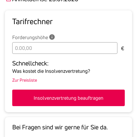
Tarif­rechner
Forderungshöhe
Bitte
€
geben
Sie
Schnell­check:
hier
Was kostet die Insolvenzvertretung?
die
Zur Preisliste
Summe
aller
offenen
Insolvenzvertretung beauftragen
Forderungen
an
den
Schuldner
Bei Fragen sind wir gerne für Sie da.
inklusive