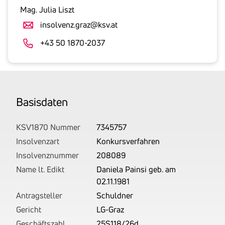
gesetzlicher
Mag. Julia Liszt
Umsatzsteuer
insolvenz.graz@ksv.at
an.
Der
+43 50 1870-2037
tatsächlich
angemeldete
Betrag
wird
Basis­daten
von
uns
auf
KSV1870 Nummer
7345757
Basis
Insolvenzart
Konkursverfahren
Ihrer
Insolvenznummer
208089
Unterlagen
Name lt. Edikt
Daniela Painsi geb. am
rechtlich
02.11.1981
korrekt
Antragsteller
Schuldner
erhoben.
Gericht
LG-Graz
Geschäftszahl
25S118/26d