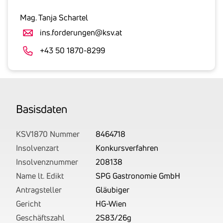
inklusive
gesetzlicher
Mag. Tanja Schartel
Umsatzsteuer
ins.forderungen@ksv.at
an.
Der
+43 50 1870-8299
tatsächlich
angemeldete
Betrag
wird
Basis­daten
von
uns
auf
KSV1870 Nummer
8464718
Basis
Insolvenzart
Konkursverfahren
Ihrer
Insolvenznummer
208138
Unterlagen
Name lt. Edikt
SPG Gastronomie GmbH
rechtlich
Antragsteller
Gläubiger
korrekt
Gericht
HG-Wien
erhoben.
Geschäftszahl
2S83/26g