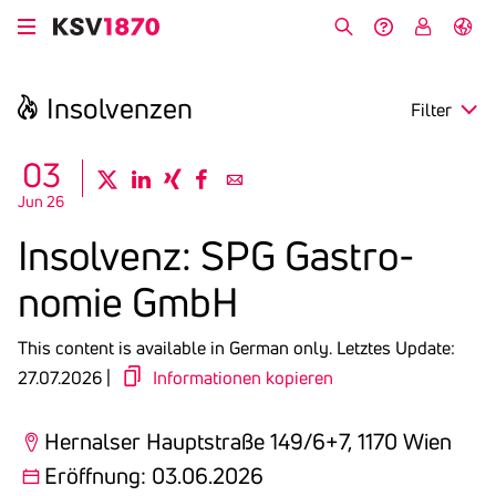
Skip
to
Search
Help &
My
German
main
Contact
KSV
content
Insol­venzen
Filter
search
03
twitter
linkedin
xing
facebook
email
Jun 26
Region
Insol­venz: SPG Gastro­
Opening
nomie GmbH
Deadline
This content is available in German only.
Letztes Update:
27.07.2026 |
Informationen kopieren
Hernalser Hauptstraße 149/6+7, 1170 Wien
Eröffnung: 03.06.2026