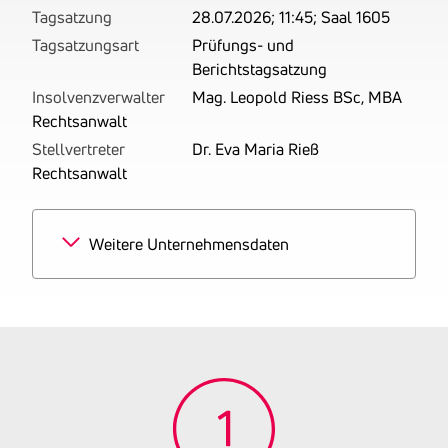
Tagsatzung
28.07.2026; 11:45; Saal 1605
Tagsatzungsart
Prüfungs- und
Berichtstagsatzung
Insolvenzverwalter
Mag. Leopold Riess BSc, MBA
Rechtsanwalt
Stellvertreter
Dr. Eva Maria Rieß
Rechtsanwalt
Weitere Unternehmensdaten
Branchen
100% Buffets und
Imbissstuben
Tätigkeitsbereich
zuletzt: Betrieben wird das
Gastgewerbe in der
Betriebsart Imbissstube.
Gründungsjahr
2025
Firmenbuchnummer
FN 644630 k