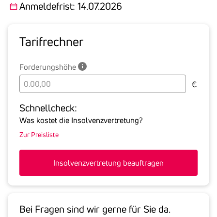
Anmeldefrist: 14.07.2026
Tarif­rechner
Forderungshöhe
Bitte
€
geben
Sie
Schnell­check:
hier
Was kostet die Insolvenzvertretung?
die
Zur Preisliste
Summe
aller
offenen
Insolvenzvertretung beauftragen
Forderungen
an
den
Schuldner
Bei Fragen sind wir gerne für Sie da.