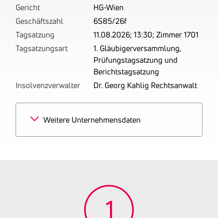
Gericht
HG-Wien
Geschäftszahl
6S85/26f
Tagsatzung
11.08.2026; 13:30; Zimmer 1701
Tagsatzungsart
1. Gläubigerversammlung,
Prüfungstagsatzung und
Berichtstagsatzung
Insolvenzverwalter
Dr. Georg Kahlig Rechtsanwalt
Weitere Unternehmensdaten
Branchen
100% Sonstige Post-,
Kurier- und Expressdienste
Tätigkeitsbereich
zuletzt: Güterbeförderung
mit Kraftfahrzeugen oder
Kraftfahrzeugen mit
Anhängern, deren höchst
zulässiges Gesamtgewicht