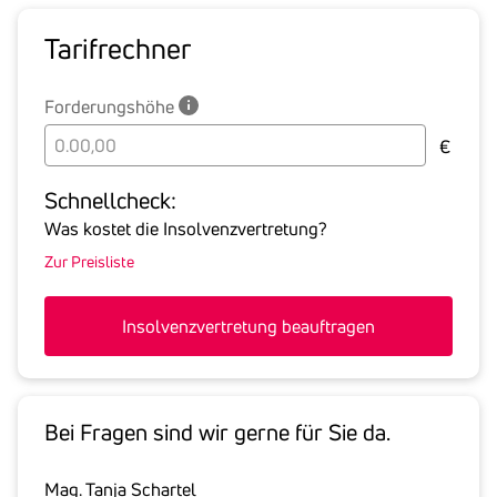
Tarif­rechner
Forderungshöhe
Bitte
€
geben
Sie
Schnell­check:
hier
Was kostet die Insolvenzvertretung?
die
Zur Preisliste
Summe
aller
offenen
Insolvenzvertretung beauftragen
Forderungen
an
den
Schuldner
Bei Fragen sind wir gerne für Sie da.
inklusive
gesetzlicher
Mag. Tanja Schartel