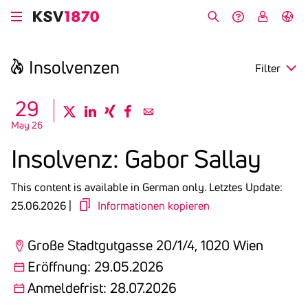
Skip
to
Search
Help &
My
German
main
Contact
KSV
content
Insol­venzen
Filter
search
29
twitter
linkedin
xing
facebook
email
May 26
Region
Insol­venz: Gabor Sallay
Opening
This content is available in German only.
Letztes Update:
Deadline
25.06.2026 |
Informationen kopieren
Große Stadtgutgasse 20/1/4, 1020 Wien
Eröffnung: 29.05.2026
Anmeldefrist: 28.07.2026