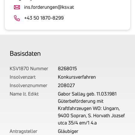
Umsatzsteuer
ins.forderungen@ksv.at
an.
Der
+43 50 1870-8299
tatsächlich
angemeldete
Betrag
wird
Basis­daten
von
uns
auf
KSV1870 Nummer
8268015
Basis
Insolvenzart
Konkursverfahren
Ihrer
Insolvenznummer
208027
Unterlagen
Name lt. Edikt
Gabor Sallay geb. 11.03.1981
rechtlich
Güterbeförderung mit
korrekt
Kraftfahrzeugen WO: Ungarn,
erhoben.
9400 Sopran, S. Horvath Jozsef
utca 35/4 em/1 4.a
Antragsteller
Gläubiger