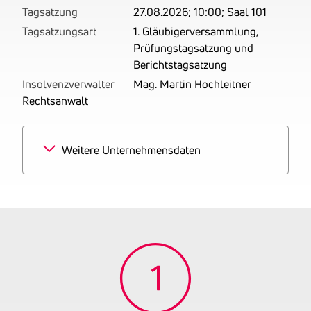
Tagsatzung
27.08.2026; 10:00; Saal 101
Tagsatzungsart
1. Gläubigerversammlung,
Prüfungstagsatzung und
Berichtstagsatzung
Insolvenzverwalter
Mag. Martin Hochleitner
Rechtsanwalt
Weitere Unternehmensdaten
Branchen
80% Sonstiger
Einzelhandel mit Waren
verschiedener Art
20% Güterbeförderung im
Straßenverkehr
Tätigkeitsbereich
zuletzt: Betrieben werden
Räumungen aller Art, auch
von Verlassenschaften