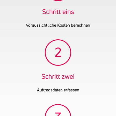
sowie der Handel mit
Gebrauchtwaren. Weiters
Schritt eins
werden auch
Übersiedlungen
Voraussichtliche Kosten berechnen
durchgeführt.
Gründungsjahr
2014
Firmenbuchnummer
FN 421956 z
UID-Nummer
ATU69143401
OENB-Nummer
17836492
Schritt zwei
Auftragsdaten erfassen