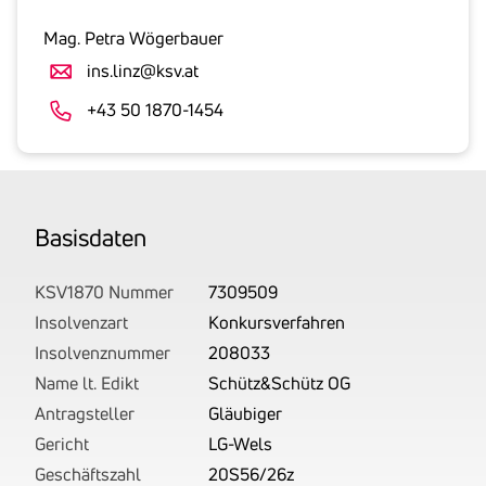
inklusive
gesetzlicher
Mag. Petra Wögerbauer
Umsatzsteuer
ins.linz@ksv.at
an.
Der
+43 50 1870-1454
tatsächlich
angemeldete
Betrag
wird
Basis­daten
von
uns
auf
KSV1870 Nummer
7309509
Basis
Insolvenzart
Konkursverfahren
Ihrer
Insolvenznummer
208033
Unterlagen
Name lt. Edikt
Schütz&Schütz OG
rechtlich
Antragsteller
Gläubiger
korrekt
Gericht
LG-Wels
erhoben.
Geschäftszahl
20S56/26z