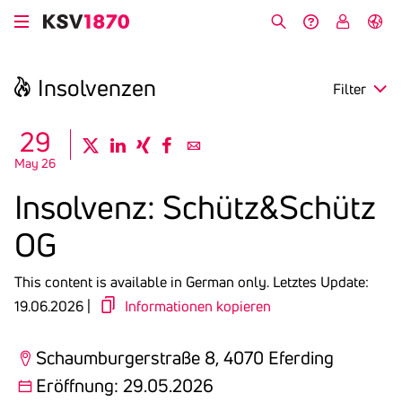
Skip
to
Search
Help &
My
German
main
Contact
KSV
content
Insol­venzen
Filter
search
29
twitter
linkedin
xing
facebook
email
May 26
Region
Insol­venz: Schütz&Schütz
Opening
OG
Deadline
This content is available in German only.
Letztes Update:
19.06.2026 |
Informationen kopieren
Schaumburgerstraße 8, 4070 Eferding
Eröffnung: 29.05.2026