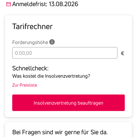
Anmeldefrist: 13.08.2026
Tarif­rechner
Forderungshöhe
Bitte
€
geben
Sie
Schnell­check:
hier
Was kostet die Insolvenzvertretung?
die
Zur Preisliste
Summe
aller
offenen
Insolvenzvertretung beauftragen
Forderungen
an
den
Schuldner
Bei Fragen sind wir gerne für Sie da.