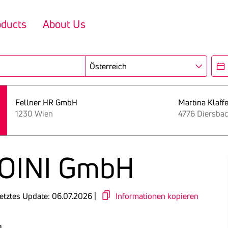
oducts
About Us
Region
Ope
Fellner HR GmbH
Martina Klaff
1230 Wien
4776 Diersba
 SOINI GmbH
etztes Update: 06.07.2026 |
Informationen kopieren
g