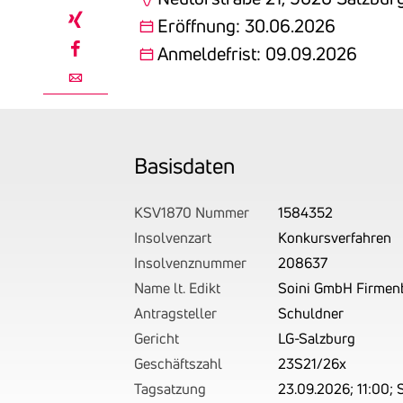
linkedin
Eröffnung: 30.06.2026
xing
Anmeldefrist: 09.09.2026
facebook
email
Basis­daten
KSV1870 Nummer
1584352
Insolvenzart
Konkursverfahren
Insolvenznummer
208637
Name lt. Edikt
Soini GmbH Firme
Antragsteller
Schuldner
Gericht
LG-Salzburg
Geschäftszahl
23S21/26x
Tagsatzung
23.09.2026; 11:00; 