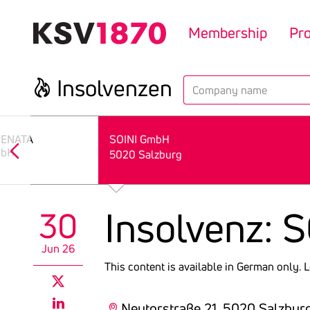
Skip
to
Membership
Pr
main
content
Insol­venzen
search
ERENATA
SOINI GmbH
mbH
5020 Salzburg
Insol­venz:
30
Jun 26
This content is available in German only.
L
twitter
Neutorstraße 21, 5020 Salzbur