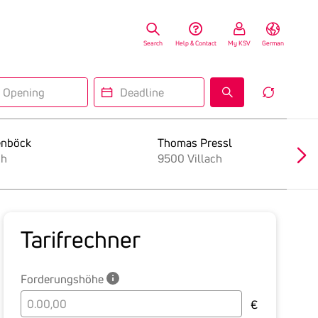
Search
Help & Contact
My KSV
German
ning
Deadline
Reset
Insolv
Search
Form
enböck
Thomas Pressl
ch
9500 Villach
Tarif­rechner
Forderungshöhe
Bitte
€
geben