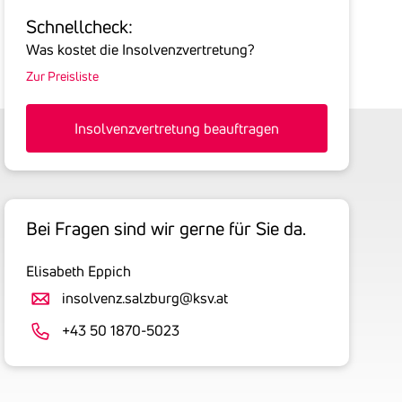
Sie
Schnell­check:
hier
Was kostet die Insolvenzvertretung?
die
Zur Preisliste
Summe
aller
offenen
Insolvenzvertretung beauftragen
Forderungen
an
den
Schuldner
Bei Fragen sind wir gerne für Sie da.
inklusive
gesetzlicher
Elisabeth Eppich
Umsatzsteuer
an.
insolvenz.salzburg@ksv.at
Der
+43 50 1870-5023
tatsächlich
angemeldete
Betrag