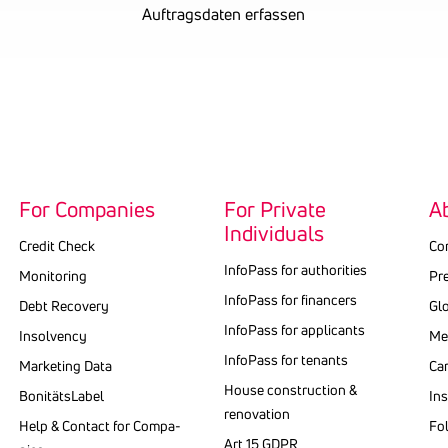
Auftragsdaten erfassen
For Companies
For Private
A
Individuals
Credit Check
Co
InfoPass for authorities
Monitoring
Pr
Info­Pass for finan­cers
Debt Recovery
Gl
Info­Pass for appli­cants
Insolvency
Med
InfoPass for tenants
Marketing Data
Ca
House construction &
BonitätsLabel
Ins
renovation
Help & Contact for Compa­
Fo
Art 15 GDPR