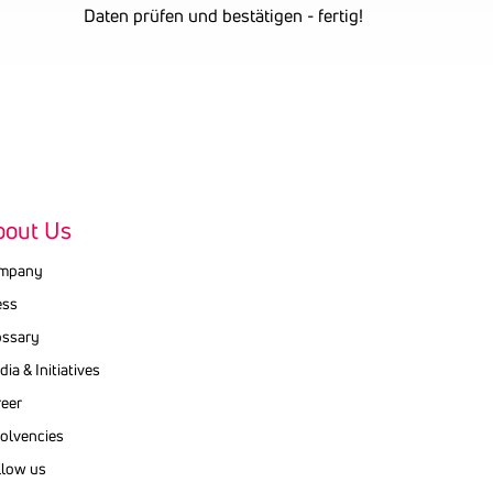
Daten prüfen und bestätigen - fertig!
bout Us
mpany
ess
ossary
ia & Initiatives
reer
ol­vencies
llow us