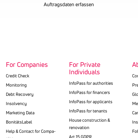
Auftragsdaten erfassen
For Companies
For Private
A
Individuals
Credit Check
Co
InfoPass for authorities
Monitoring
Pr
Info­Pass for finan­cers
Debt Recovery
Gl
Info­Pass for appli­cants
Insolvency
Med
InfoPass for tenants
Marketing Data
Ca
House construction &
BonitätsLabel
Ins
renovation
Help & Contact for Compa­
Fo
Art 15 GDPR