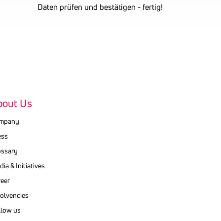
Daten prüfen und bestätigen - fertig!
bout Us
mpany
ess
ossary
ia & Initiatives
reer
ol­vencies
llow us