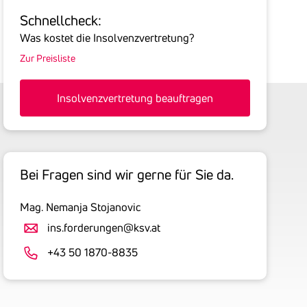
Sie
Schnell­check:
hier
Was kostet die Insolvenzvertretung?
die
Zur Preisliste
Summe
aller
offenen
Insolvenzvertretung beauftragen
Forderungen
an
den
Schuldner
Bei Fragen sind wir gerne für Sie da.
inklusive
gesetzlicher
Mag. Nemanja Stojanovic
Umsatzsteuer
an.
ins.forderungen@ksv.at
Der
+43 50 1870-8835
tatsächlich
angemeldete
Betrag