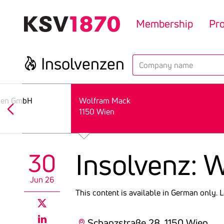
Skip
to
Membership
Pr
main
content
Insol­venzen
search
lien GmbH
Wolfram Mack
1150 Wien
Insol­venz:
30
Jun 26
This content is available in German only.
L
twitter
Schanzstraße 28, 1150 Wien