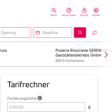
Search
Help & Contact
My KSV
German
ning
Deadline
Reset
Insolv
Search
Form
rula
Pizzeria Ristorante SERENATA
Gaststättenbetriebs GmbH
6845 Hohenems
Tarif­rechner
Forderungshöhe
Bitte
€
geben