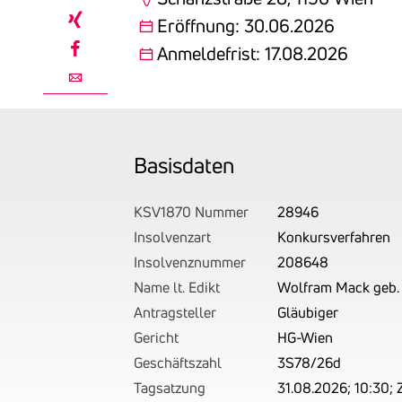
linkedin
Eröffnung: 30.06.2026
xing
Anmeldefrist: 17.08.2026
facebook
email
Basis­daten
KSV1870 Nummer
28946
Insolvenzart
Konkursverfahren
Insolvenznummer
208648
Name lt. Edikt
Wolfram Mack geb. 
Antragsteller
Gläubiger
Gericht
HG-Wien
Geschäftszahl
3S78/26d
Tagsatzung
31.08.2026; 10:30; 