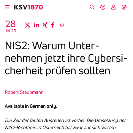
Skip
to
Search
Help &
My
German
main
Contact
KSV
28
content
twitter
linkedin
xing
facebook
email
Jul 25
NIS2: Warum Unter­
nehmen jetzt ihre Cyber­si­
cher­heit prüfen sollten
Robert Staub­mann
Available in German only.
Die Zeit der faulen Ausreden ist vorbei. Die Umsetzung der
NIS2-Richtlinie in Österreich hat zwar auf sich warten