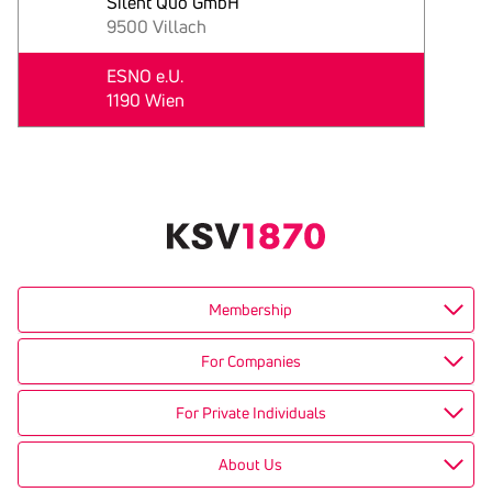
Silent Quo GmbH
9500 Villach
ESNO e.U.
1190 Wien
Text
kopieren
Membership
For Companies
For Private Individuals
About Us