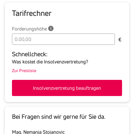
Tarif­rechner
Forderungshöhe
Bitte
€
geben
Sie
Schnell­check:
hier
Was kostet die Insolvenzvertretung?
die
Zur Preisliste
Summe
aller
offenen
Insolvenzvertretung beauftragen
Forderungen
an
den
Schuldner
Bei Fragen sind wir gerne für Sie da.
inklusive
gesetzlicher
Mag. Nemanja Stojanovic