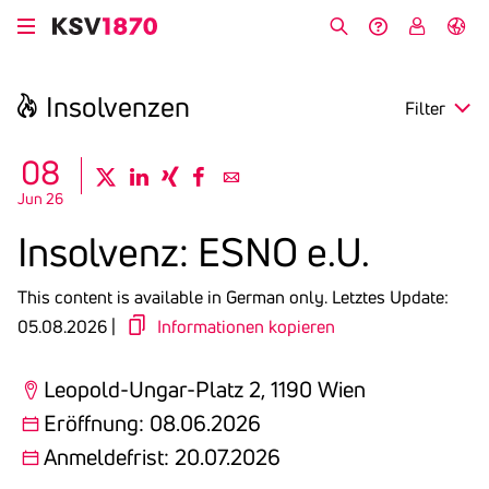
Skip
to
Search
Help &
My
German
main
Contact
KSV
content
Insol­venzen
Filter
search
08
twitter
linkedin
xing
facebook
email
Jun 26
Region
Insol­venz: ESNO e.U.
Opening
This content is available in German only.
Letztes Update:
Deadline
05.08.2026 |
Informationen kopieren
Leopold-Ungar-Platz 2, 1190 Wien
Eröffnung: 08.06.2026
Anmeldefrist: 20.07.2026