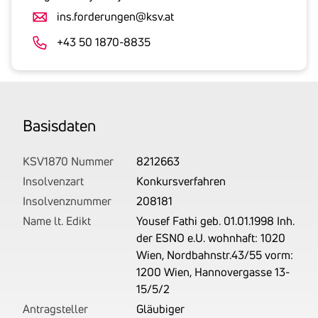
Umsatzsteuer
ins.forderungen@ksv.at
an.
Der
+43 50 1870-8835
tatsächlich
angemeldete
Betrag
wird
Basis­daten
von
uns
auf
KSV1870 Nummer
8212663
Basis
Insolvenzart
Konkursverfahren
Ihrer
Insolvenznummer
208181
Unterlagen
Name lt. Edikt
Yousef Fathi geb. 01.01.1998 Inh.
rechtlich
der ESNO e.U. wohnhaft: 1020
korrekt
Wien, Nordbahnstr.43/55 vorm:
erhoben.
1200 Wien, Hannovergasse 13-
15/5/2
Antragsteller
Gläubiger