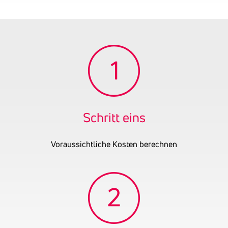
Branchen
70% Sonstige
Elektroinstallation
30% Einzelhandel mit
elektrischen
Haushaltsgeräten
Tätigkeitsbereich
Man befasst sich mit der
Montage von Solar- und
Photovoltaikmodulen ohne
Anschlussarbeiten, sowie
dem Handel. Vielfach
Schritt eins
arbeitet man mit
Subunternehmen
Voraussichtliche Kosten berechnen
zusammen.
Gründungsjahr
2022
Firmenbuchnummer
FN 592015 k
OENB-Nummer
29326419