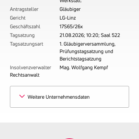
Werkstatt:
Antragsteller
Gläubiger
Gericht
LG-Linz
Geschäftszahl
17S65/26x
Tagsatzung
21.08.2026; 10:20; Saal 522
Tagsatzungsart
1. Gläubigerversammlung,
Prüfungstagsatzung und
Berichtstagsatzung
Insolvenzverwalter
Mag. Wolfgang Kempf
Rechtsanwalt
Weitere Unternehmensdaten
Branchen
100% Reparatur und
Instandhaltung von
Kraftwagen
Tätigkeitsbereich
zuletzt: gemäß eigener