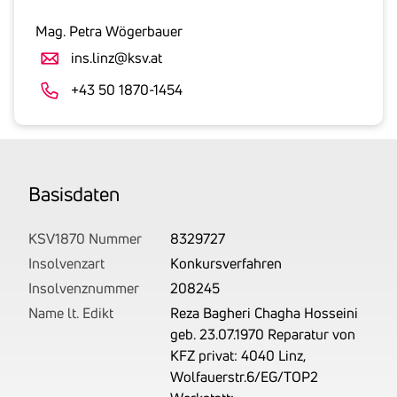
inklusive
gesetzlicher
Mag. Petra Wögerbauer
Umsatzsteuer
ins.linz@ksv.at
an.
Der
+43 50 1870-1454
tatsächlich
angemeldete
Betrag
wird
Basis­daten
von
uns
auf
KSV1870 Nummer
8329727
Basis
Insolvenzart
Konkursverfahren
Ihrer
Insolvenznummer
208245
Unterlagen
Name lt. Edikt
Reza Bagheri Chagha Hosseini
rechtlich
geb. 23.07.1970 Reparatur von
korrekt
KFZ privat: 4040 Linz,
erhoben.
Wolfauerstr.6/EG/TOP2