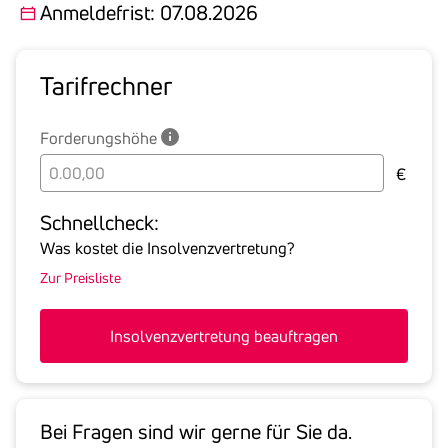
Anmeldefrist: 07.08.2026
Tarif­rechner
Forderungshöhe
Bitte
€
geben
Sie
Schnell­check:
hier
Was kostet die Insolvenzvertretung?
die
Zur Preisliste
Summe
aller
offenen
Insolvenzvertretung beauftragen
Forderungen
an
den
Schuldner
Bei Fragen sind wir gerne für Sie da.