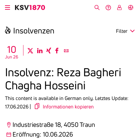
Skip
to
Search
Help &
My
German
main
Contact
KSV
content
Insol­venzen
Filter
search
10
twitter
linkedin
xing
facebook
email
Jun 26
Region
Insol­venz: Reza Bagheri
Opening
Chagha Hoss­eini
Deadline
This content is available in German only.
Letztes Update:
17.06.2026 |
Informationen kopieren
Industriestraße 18, 4050 Traun
Eröffnung: 10.06.2026