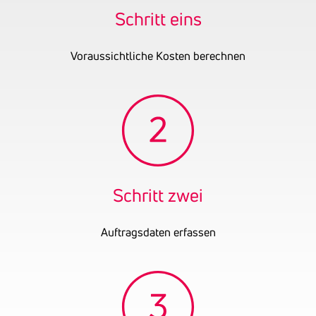
Gründungsjahr
2014
Schritt eins
UID-Nummer
ATU69054989
OENB-Nummer
18658369
Voraussichtliche Kosten berechnen
Schritt zwei
Auftragsdaten erfassen