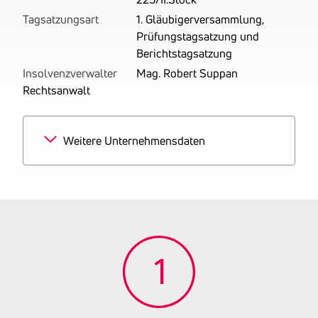
Tagsatzungsart
1. Gläubigerversammlung,
Prüfungstagsatzung und
Berichtstagsatzung
Insolvenzverwalter
Mag. Robert Suppan
Rechtsanwalt
Weitere Unternehmensdaten
Branchen
50% Einzelhandel mit
Motorenkraftstoffen
50% Cafehäuser
Tätigkeitsbereich
Betrieb einer Tankstelle
gemäß § 5 Abs. 2 GewO
1994 Gastgewerbe in der
Betriebsart 'Kaffeehaus'
gemäß § 94 Z 26 GewO
1994