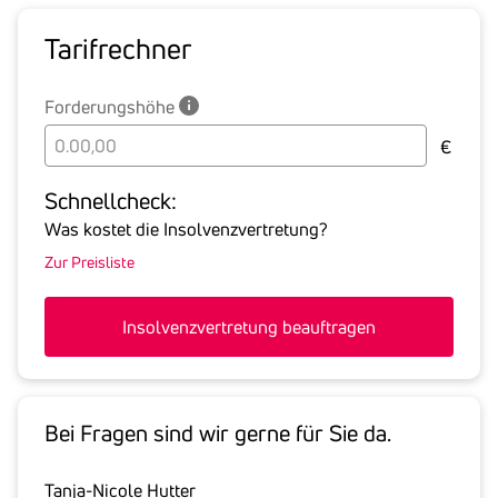
Tarif­rechner
Forderungshöhe
Bitte
€
geben
Sie
Schnell­check:
hier
Was kostet die Insolvenzvertretung?
die
Zur Preisliste
Summe
aller
offenen
Insolvenzvertretung beauftragen
Forderungen
an
den
Schuldner
Bei Fragen sind wir gerne für Sie da.
inklusive
gesetzlicher
Tanja-Nicole Hutter