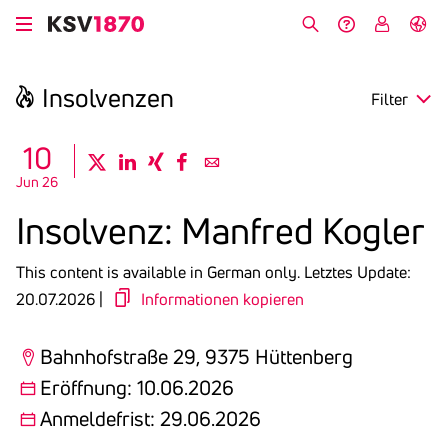
Skip
to
Search
Help &
My
German
main
Contact
KSV
content
Insol­venzen
Filter
search
10
twitter
linkedin
xing
facebook
email
Jun 26
Region
Insol­venz: Manfred Kogler
Opening
This content is available in German only.
Letztes Update:
Deadline
20.07.2026 |
Informationen kopieren
Bahnhofstraße 29, 9375 Hüttenberg
Eröffnung: 10.06.2026
Anmeldefrist: 29.06.2026