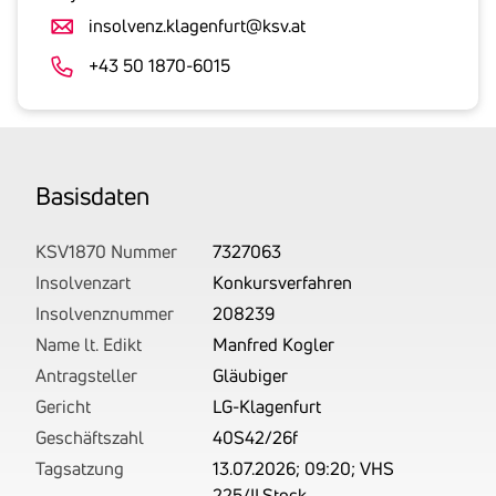
Umsatzsteuer
insolvenz.klagenfurt@ksv.at
an.
Der
+43 50 1870-6015
tatsächlich
angemeldete
Betrag
wird
Basis­daten
von
uns
auf
KSV1870 Nummer
7327063
Basis
Insolvenzart
Konkursverfahren
Ihrer
Insolvenznummer
208239
Unterlagen
Name lt. Edikt
Manfred Kogler
rechtlich
Antragsteller
Gläubiger
korrekt
Gericht
LG-Klagenfurt
erhoben.
Geschäftszahl
40S42/26f
Tagsatzung
13.07.2026; 09:20; VHS
225/II.Stock