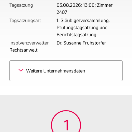
Tagsatzung
03.08.2026; 13:00; Zimmer
2407
Tagsatzungsart
1. Gläubigerversammlung,
Prüfungstagsatzung und
Berichtstagsatzung
Insolvenzverwalter
Dr. Susanne Fruhstorfer
Rechtsanwalt
Weitere Unternehmensdaten
Branchen
35% Kauf und Verkauf von
eigenen Grundstücken,
Gebäuden und
Wohnungen
35% Sonstige Tätigkeiten
für das Grundstücks- und
Wohnungswesen für Dritte