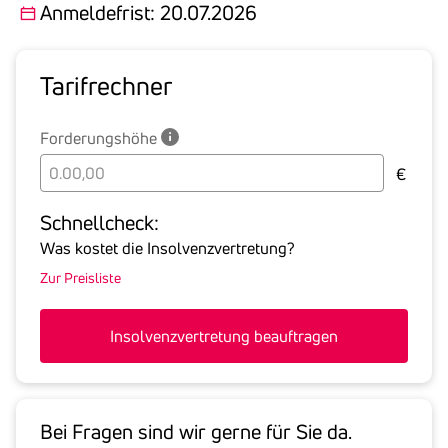
Anmeldefrist: 20.07.2026
Tarif­rechner
Forderungshöhe
Bitte
€
geben
Sie
Schnell­check:
hier
Was kostet die Insolvenzvertretung?
die
Zur Preisliste
Summe
aller
offenen
Insolvenzvertretung beauftragen
Forderungen
an
den
Schuldner
Bei Fragen sind wir gerne für Sie da.