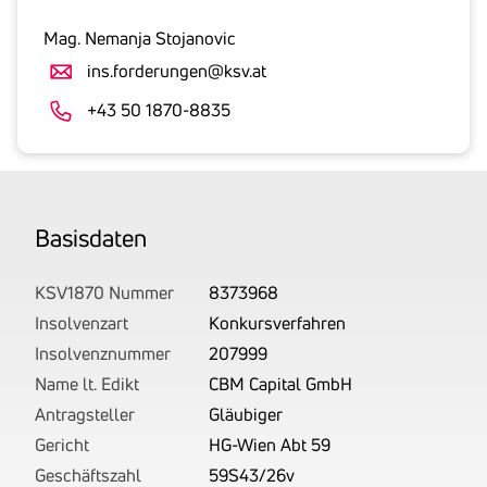
inklusive
gesetzlicher
Mag. Nemanja Stojanovic
Umsatzsteuer
ins.forderungen@ksv.at
an.
Der
+43 50 1870-8835
tatsächlich
angemeldete
Betrag
wird
Basis­daten
von
uns
auf
KSV1870 Nummer
8373968
Basis
Insolvenzart
Konkursverfahren
Ihrer
Insolvenznummer
207999
Unterlagen
Name lt. Edikt
CBM Capital GmbH
rechtlich
Antragsteller
Gläubiger
korrekt
Gericht
HG-Wien Abt 59
erhoben.
Geschäftszahl
59S43/26v