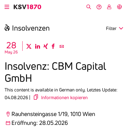
Skip
to
Search
Help &
My
German
main
Contact
KSV
content
Insol­venzen
Filter
search
28
twitter
linkedin
xing
facebook
email
May 26
Region
Insol­venz: CBM Capital
Opening
GmbH
Deadline
This content is available in German only.
Letztes Update:
04.08.2026 |
Informationen kopieren
Rauhensteingasse 1/19, 1010 Wien
Eröffnung: 28.05.2026